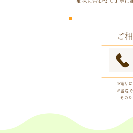
症状に合わせて丁寧に
​完全
予約制
ご相
※電話に
※当院で
そのた