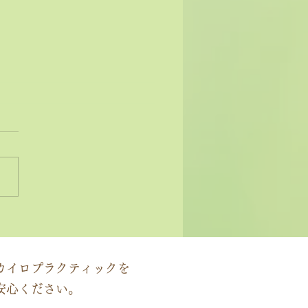
状ではなく原因にアプロ
する」カイロプラクティ
の本質
カイロプラクティックを
安心ください。