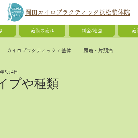
岡田カイロプラクティック浜松整体院
容
施術の流れ
料金/地図
施
カイロプラクティック / 整体
頭痛・片頭痛
5年3月4日
猫背・側弯症・姿勢の歪み
腰痛・ギックリ腰・椎間
イプや種類
慢性疲労・体調不良
O脚矯正・X脚矯正